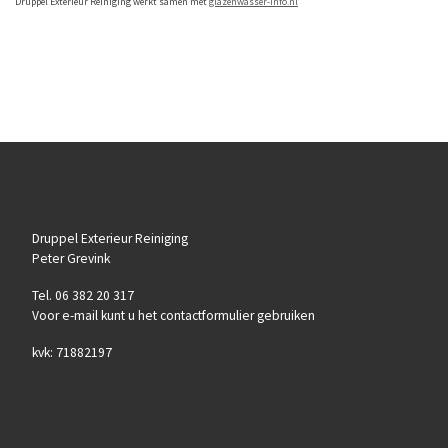
Druppel Exterieur Reiniging werkt samen met
glazenwasser-info.nl
Druppel Exterieur Reiniging
Peter Grevink
Tel. 06 382 20 317
Voor e-mail kunt u het contactformulier gebruiken
kvk: 71882197